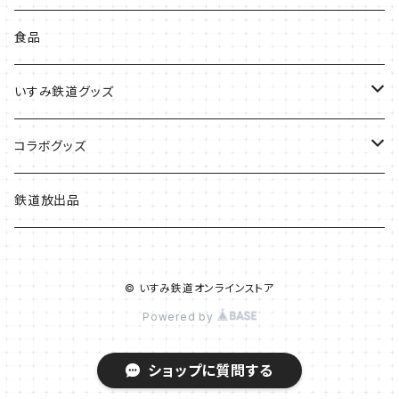
食品
いすみ鉄道グッズ
いすみ鉄道グッズ
コラボグッズ
キハグッズ
始発ちゃんグッズ
鉄道放出品
第三セクターグッズ
© いすみ鉄道オンラインストア
い鉄クリエイター
Powered by
ショップに質問する