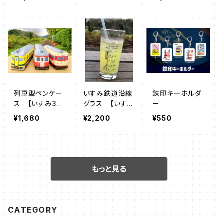
道オリジナルカ
二五之町踏切】
ラー）
列車型ペンケー
いすみ鉄道沿線
鉄印キーホルダ
ス 【いすみ352
グラス 【いす
ー
/ キハ52-12
み 大原～上総
¥1,680
¥2,200
¥550
5 / キハ28-2
中川】【大多喜
346）】
城見ヶ丘～上総
中野】
もっと見る
CATEGORY