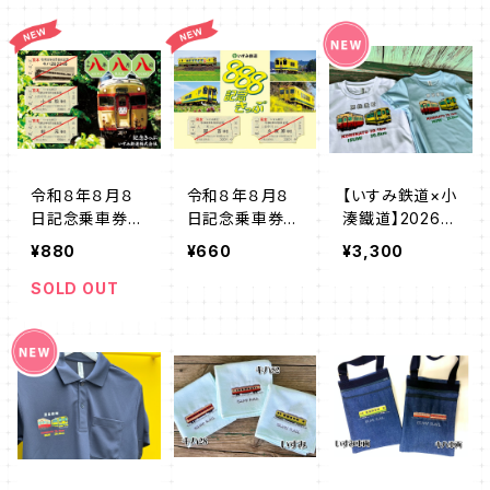
令和８年８月８
令和８年８月８
【いすみ鉄道×小
日記念乗車券セ
日記念乗車券セ
湊鐵道】2026
ット【A】
ット【B】
房総横断Tシャ
¥880
¥660
¥3,300
ツ
SOLD OUT