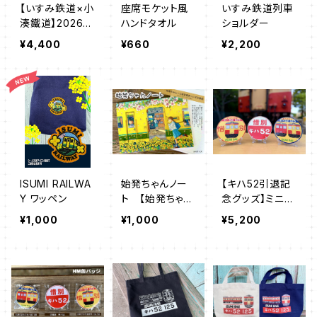
【いすみ鉄道×小
座席モケット風
いすみ鉄道列車
湊鐵道】2026
ハンドタオル
ショルダー
房総横断ポロシ
¥4,400
¥660
¥2,200
ャツ
ISUMI RAILWA
始発ちゃんノー
【キハ52引退記
Y ワッペン
ト 【始発ちゃん
念グッズ】ミニH
×三省堂書店×
M
¥1,000
¥1,000
¥5,200
いすみ鉄道 コ
ラボ企画】