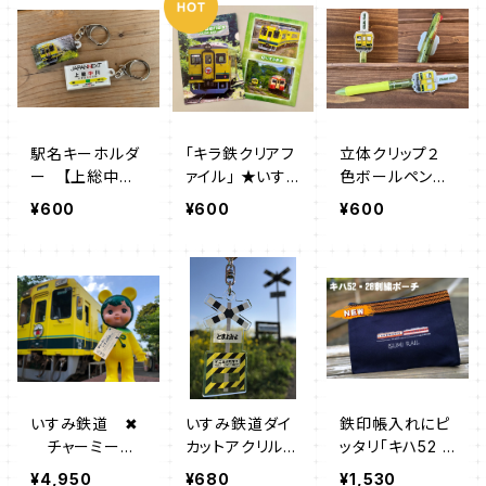
駅名キーホルダ
「キラ鉄クリアフ
立体クリップ２
ー 【上総中川
ァイル」 ★いす
色ボールペン
駅】
み鉄道オリジナ
【いすみ車両】
¥600
¥600
¥600
ル★
いすみ鉄道 ✖
いすみ鉄道ダイ
鉄印帳入れにピ
チャーミーち
カットアクリルキ
ッタリ「キハ52 ・
ゃん （いすみ鉄
ーホルダー【 第
28刺繍ポーチ」
¥4,950
¥680
¥1,530