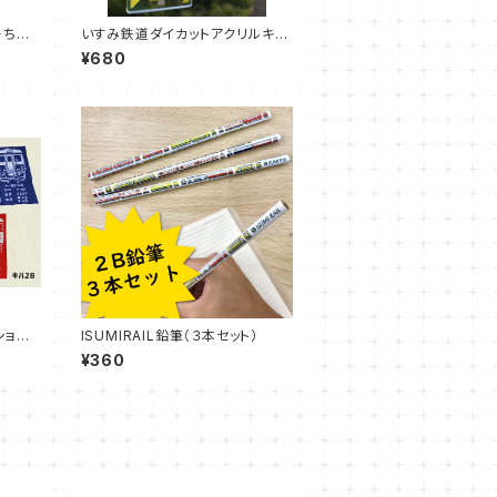
ーちゃ
いすみ鉄道ダイカットアクリルキー
カラ
ホルダー【 第二五之町踏切】
¥680
ション
ISUMIRAIL鉛筆（３本セット）
¥360