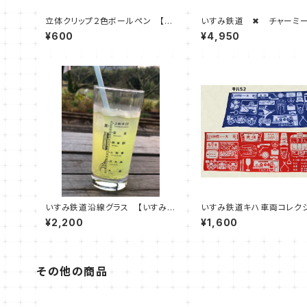
立体クリップ２色ボールペン 【い
いすみ鉄道 ✖ チャーミ
すみ車両】
ん （いすみ鉄道オリジナル
¥600
¥4,950
ー）
いすみ鉄道沿線グラス 【いすみ
いすみ鉄道キハ車両コレク
大原～上総中川】【大多喜 城見ヶ
てぬぐい
¥2,200
¥1,600
丘～上総中野】
その他の商品