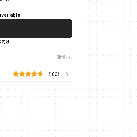
available
方向け
通報する
(180)