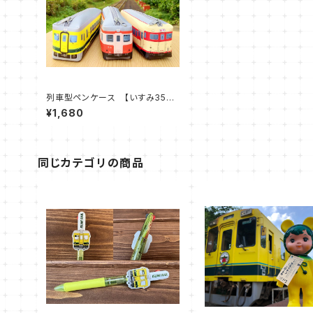
列車型ペンケース 【いすみ352
/ キハ52-125 / キハ28-2
¥1,680
346）】
同じカテゴリの商品