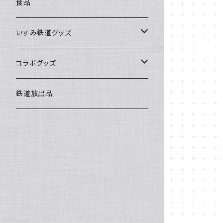
食品
いすみ鉄道グッズ
いすみ鉄道グッズ
コラボグッズ
キハグッズ
始発ちゃんグッズ
鉄道放出品
第三セクターグッズ
い鉄クリエイター