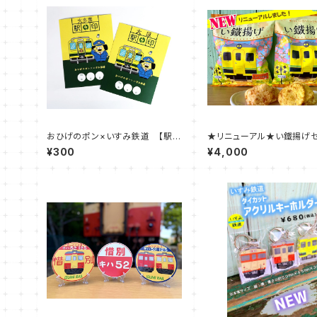
おひげのポン×いすみ鉄道 【駅
★リニューアル★い鐵揚げセ
印】
（しょうゆ味・カレー味）
¥300
¥4,000