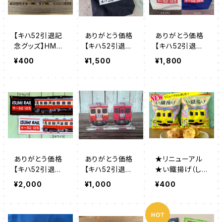
【キハ52引退記
ありがとう価格
ありがとう価格
念グッズ】HM缶
【キハ52引退記
【キハ52引退記
バッジ
念グッズ】キハ5
念グッズ】キハ5
¥400
¥1,500
¥1,800
2トートバッグ
2トートバッグ
M
S
ありがとう価格
ありがとう価格
★リニューアル
【キハ52引退記
【キハ52引退記
★い鐵揚げ（しょ
念グッズ】キハ5
念グッズ】キハ5
うゆ味・カレー
¥2,000
¥1,000
¥400
2マフラータオル
2アクスタキーチ
味）
ェーン