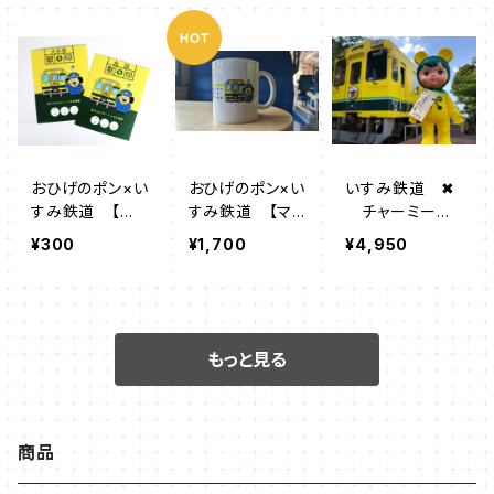
おひげのポン×い
おひげのポン×い
いすみ鉄道 ✖
すみ鉄道 【駅
すみ鉄道 【マ
チャーミーち
印】
グカップ】
ゃん （いすみ鉄
¥300
¥1,700
¥4,950
道オリジナルカ
ラー）
もっと見る
商品