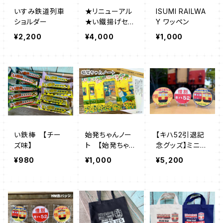
いすみ鉄道列車
★リニューアル
ISUMI RAILWA
ショルダー
★い鐵揚げセッ
Y ワッペン
ト（しょうゆ味・カ
¥2,200
¥4,000
¥1,000
レー味）
い鉄棒 【チー
始発ちゃんノー
【キハ52引退記
ズ味】
ト 【始発ちゃん
念グッズ】ミニH
×三省堂書店×
M
¥980
¥1,000
¥5,200
いすみ鉄道 コ
ラボ企画】