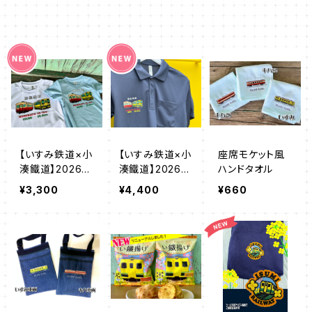
【いすみ鉄道×小
【いすみ鉄道×小
座席モケット風
湊鐵道】2026
湊鐵道】2026
ハンドタオル
房総横断Tシャ
房総横断ポロシ
¥3,300
¥4,400
¥660
ツ
ャツ