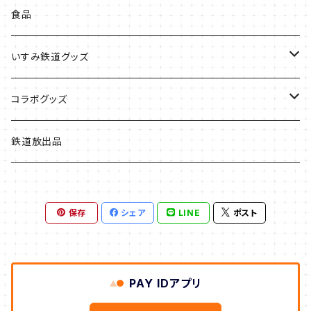
食品
いすみ鉄道グッズ
いすみ鉄道グッズ
コラボグッズ
キハグッズ
始発ちゃんグッズ
鉄道放出品
第三セクターグッズ
保存
シェア
LINE
ポスト
い鉄クリエイター
PAY IDアプリ