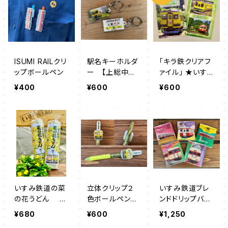
ISUMI RAILクリ
駅名キーホルダ
「キラ鉄クリアフ
ップボールペン
ー 【上総中川
ァイル」 ★いす
駅】
み鉄道オリジナ
¥400
¥600
¥600
ル★
いすみ鉄道の菜
立体クリップ２
いすみ鉄道ブレ
の花うどん
色ボールペン
ンドドリップバッ
(250ｇ×２袋入)
【いすみ車両】
グ 【キハ車両】
¥680
¥600
¥1,250
（５袋セット）