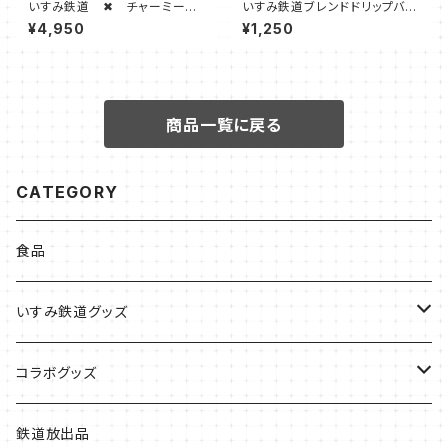
いすみ鉄道 ✖ チャーミーち
いすみ鉄道ブレンドドリップバッ
ゃん （いすみ鉄道オリジナルカ
グ【いすみ車両】（５袋セット）
¥4,950
¥1,250
ラー）
商品一覧に戻る
CATEGORY
食品
いすみ鉄道グッズ
いすみ鉄道グッズ
コラボグッズ
キハグッズ
始発ちゃんグッズ
鉄道放出品