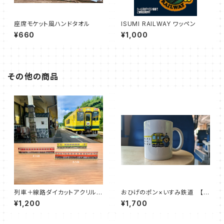
座席モケット風ハンドタオル
ISUMI RAILWAY ワッペン
¥660
¥1,000
その他の商品
列車＋線路ダイカットアクリル定
おひげのポン×いすみ鉄道 【マ
規セット
グカップ】
¥1,200
¥1,700