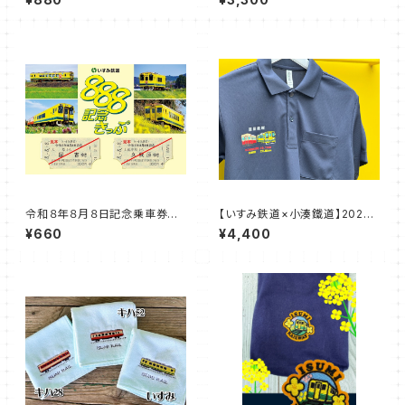
令和８年８月８日記念乗車券セ
【いすみ鉄道×小湊鐵道】2026
ット【B】
房総横断ポロシャツ
¥660
¥4,400