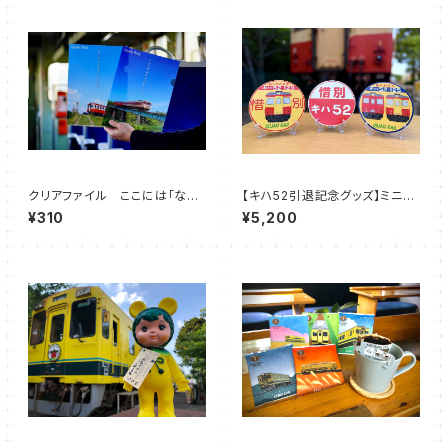
クリアファイル ここには「なに
【キハ52引退記念グッズ】ミニH
もない」があります。シリーズ
M
¥310
¥5,200