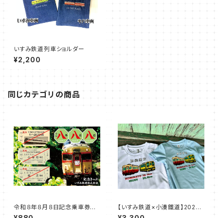
いすみ鉄道列車ショルダー
¥2,200
同じカテゴリの商品
令和８年８月８日記念乗車券セ
【いすみ鉄道×小湊鐵道】2026
ット【A】
房総横断Tシャツ
¥880
¥3,300