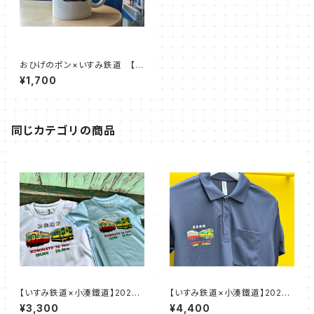
おひげのポン×いすみ鉄道 【マ
グカップ】
¥1,700
同じカテゴリの商品
【いすみ鉄道×小湊鐵道】2026
【いすみ鉄道×小湊鐵道】2026
房総横断Tシャツ
房総横断ポロシャツ
¥3,300
¥4,400