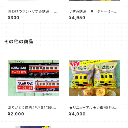
おひげのポン×いすみ鉄道 【駅
いすみ鉄道 ✖ チャーミーち
印】
ゃん （いすみ鉄道オリジナルカ
¥300
¥4,950
ラー）
その他の商品
ありがとう価格【キハ52引退記
★リニューアル★い鐵揚げセット
念グッズ】キハ52マフラータオル
（しょうゆ味・カレー味）
¥2,000
¥4,000