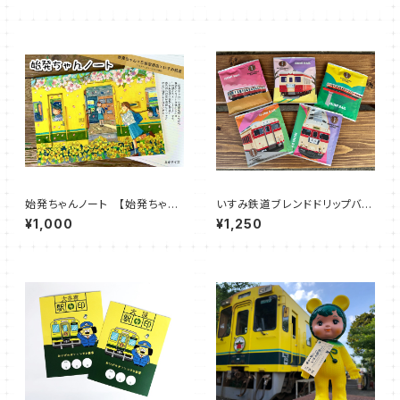
始発ちゃんノート 【始発ちゃん
いすみ鉄道ブレンドドリップバッ
×三省堂書店×いすみ鉄道 コ
グ 【キハ車両】（５袋セット）
¥1,000
¥1,250
ラボ企画】