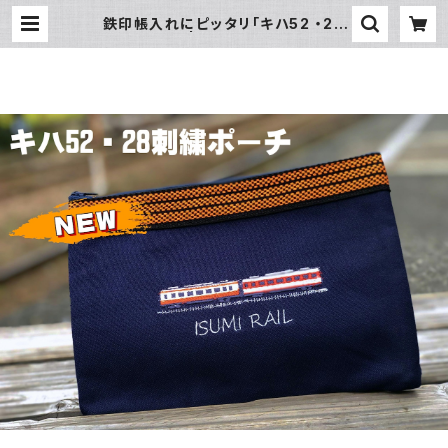
鉄印帳入れにピッタリ「キハ52 ・28
刺繍ポーチ」 | いすみ鉄道オンライン
ストア