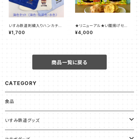
いすみ鉄道刺繍入りハンカチセ
★リニューアル★い鐵揚げセット
ット（海色セット・山色セット）
（しょうゆ味・カレー味）
¥1,700
¥4,000
商品一覧に戻る
CATEGORY
食品
いすみ鉄道グッズ
いすみ鉄道グッズ