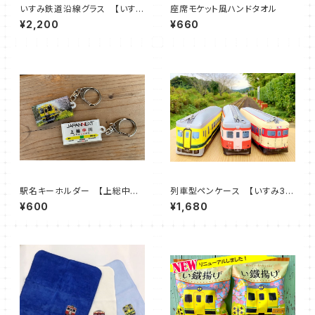
いすみ鉄道沿線グラス 【いす
座席モケット風ハンドタオル
み 大原～上総中川】【大多
¥2,200
¥660
喜 城見ヶ丘～上総中野】
駅名キーホルダー 【上総中川
列車型ペンケース 【いすみ35
駅】
2 / キハ52-125 / キハ2
¥600
¥1,680
8-2346）】