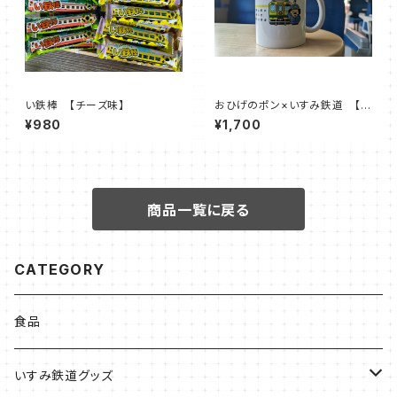
い鉄棒 【チーズ味】
おひげのポン×いすみ鉄道 【マ
グカップ】
¥980
¥1,700
商品一覧に戻る
CATEGORY
食品
いすみ鉄道グッズ