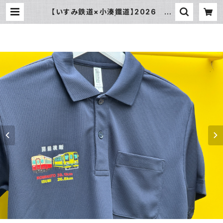
【いすみ鉄道×小湊鐵道】2026 房
総横断ポロシャツ | いすみ鉄道オン
ラインストア