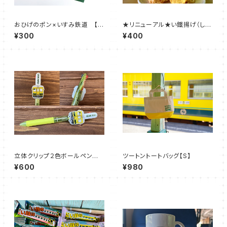
おひげのポン×いすみ鉄道 【駅
★リニューアル★い鐵揚げ（しょ
印】
うゆ味・カレー味）
¥300
¥400
立体クリップ２色ボールペン
ツートントートバッグ【S】
【いすみ車両】
¥600
¥980