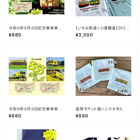
令和８年８月８日記念乗車券セ
【いすみ鉄道×小湊鐵道】2026
ット【A】
房総横断Tシャツ
¥880
¥3,300
令和８年８月８日記念乗車券セ
座席モケット風ハンドタオル
ット【B】
¥660
¥660