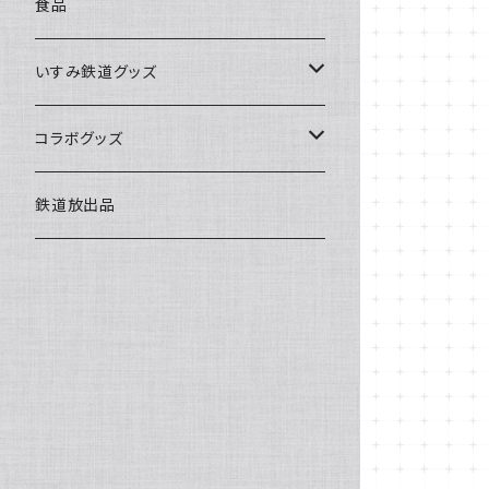
食品
いすみ鉄道グッズ
いすみ鉄道グッズ
コラボグッズ
キハグッズ
始発ちゃんグッズ
鉄道放出品
第三セクターグッズ
い鉄クリエイター