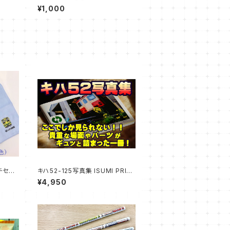
ル
グッズ】キハ52アクスタキーチェー
¥1,000
ン
チセット
キハ52-125写真集 ISUMI PRID
E vol.1
¥4,950