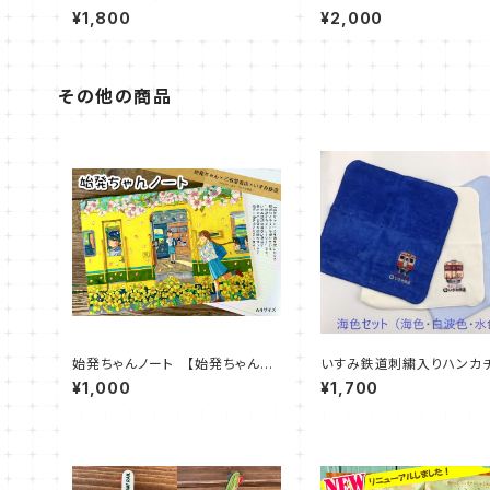
グッズ】キハ52トートバッグ S
グッズ】キハ52マフラータオ
¥1,800
¥2,000
その他の商品
始発ちゃんノート 【始発ちゃん×
いすみ鉄道刺繍入りハンカ
三省堂書店×いすみ鉄道 コラボ
（海色セット・山色セット）
¥1,000
¥1,700
企画】