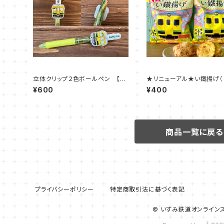
立体クリップ２色ボールペン 【い
★リニューアル★い鐵揚げ（
すみ車両】
ゆ味・カレー味）
¥600
¥400
商品一覧に戻る
プライバシーポリシー
特定商取引法に基づく表記
© いすみ鉄道オンライン