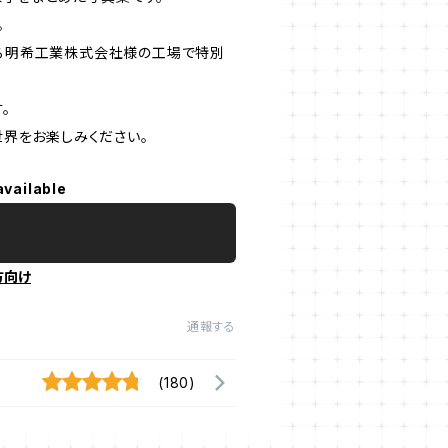
。
る明希工業株式会社様の工場で特別
。
界をお楽しみください。
available
方向け
通報する
(180)