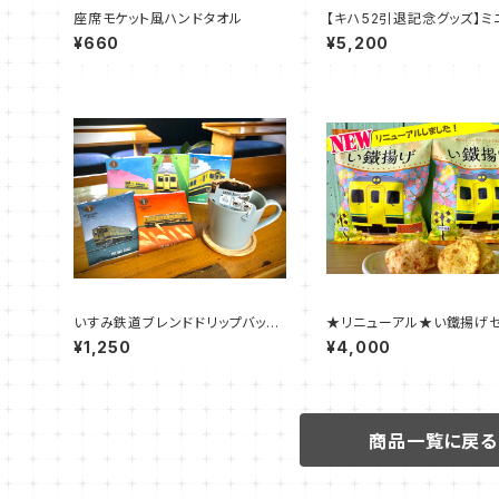
座席モケット風ハンドタオル
【キハ52引退記念グッズ】ミ
¥660
¥5,200
いすみ鉄道ブレンドドリップバッグ
★リニューアル★い鐵揚げセ
【いすみ車両】（５袋セット）
（しょうゆ味・カレー味）
¥1,250
¥4,000
商品一覧に戻る