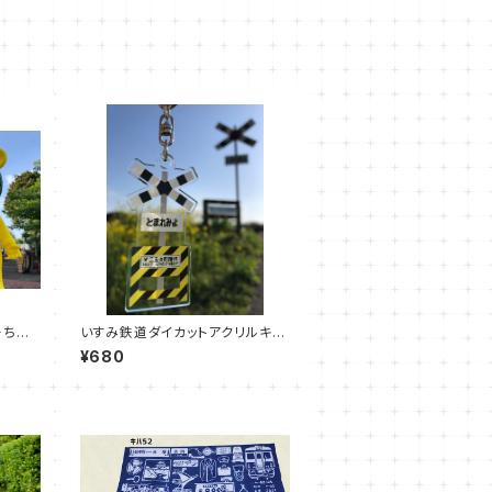
ーちゃ
いすみ鉄道ダイカットアクリルキー
カラ
ホルダー【 第二五之町踏切】
¥680