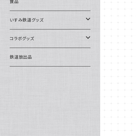
食品
いすみ鉄道グッズ
いすみ鉄道グッズ
コラボグッズ
キハグッズ
始発ちゃんグッズ
鉄道放出品
第三セクターグッズ
い鉄クリエイター