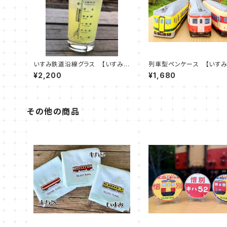
いすみ鉄道沿線グラス 【いすみ
列車型ペンケース 【いすみ
大原～上総中川】【大多喜 城見ヶ
/ キハ52-125 / キハ
¥2,200
¥1,680
丘～上総中野】
346）】
その他の商品