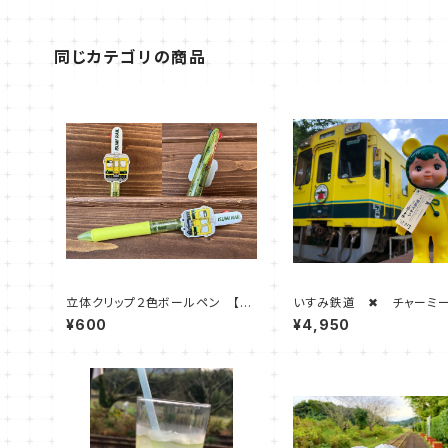
同じカテゴリの商品
立体クリップ２色ボールペン 【い
いすみ鉄道 ✖ チャーミ
すみ車両】
ん （いすみ鉄道オリジナル
¥600
¥4,950
ー）