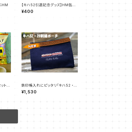
ニHM
【キハ52引退記念グッズ】HM缶バ
ッジ
¥400
ット
鉄印帳入れにピッタリ「キハ52 ・2
8刺繍ポーチ」
¥1,530