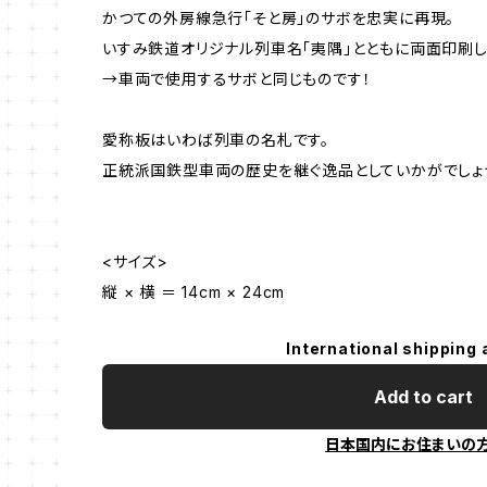
かつての外房線急行「そと房」のサボを忠実に再現。
いすみ鉄道オリジナル列車名「夷隅」とともに両面印刷し
→車両で使用するサボと同じものです！
愛称板はいわば列車の名札です。
正統派国鉄型車両の歴史を継ぐ逸品としていかがでしょ
<サイズ>
縦 × 横 ＝ 14cm × 24cm
International shipping 
Add to cart
日本国内にお住まいの