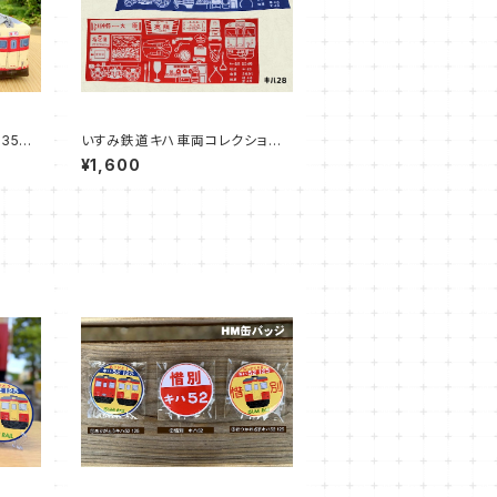
352
いすみ鉄道キハ車両コレクション
28-2
てぬぐい
¥1,600