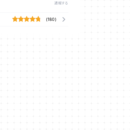
通報する
(180)