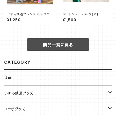
いすみ鉄道ブレンドドリップバッ
ツートントートバッグ【M】
グ 【キハ車両】（５袋セット）
¥1,250
¥1,500
商品一覧に戻る
CATEGORY
食品
いすみ鉄道グッズ
いすみ鉄道グッズ
コラボグッズ