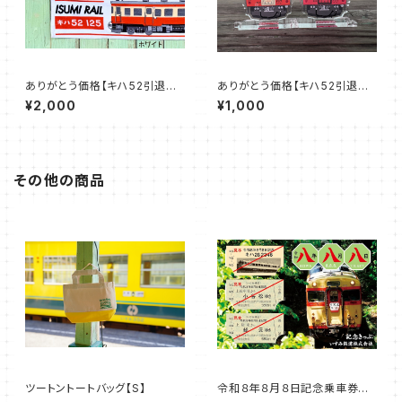
ありがとう価格【キハ52引退記
ありがとう価格【キハ52引退記
念グッズ】キハ52マフラータオル
念グッズ】キハ52アクスタキーチ
¥2,000
¥1,000
ェーン
その他の商品
ツートントートバッグ【S】
令和８年８月８日記念乗車券セ
ット【A】