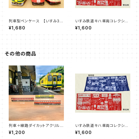
列車型ペンケース 【いすみ35
いすみ鉄道キハ車両コレクショ
2 / キハ52-125 / キハ2
ンてぬぐい
¥1,680
¥1,600
8-2346）】
その他の商品
列車＋線路ダイカットアクリル定
いすみ鉄道キハ車両コレクショ
規セット
ンてぬぐい
¥1,200
¥1,600