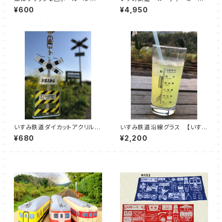
【いすみ車両】
ゃん （いすみ鉄道オリジナルカ
¥600
¥4,950
ラー）
いすみ鉄道ダイカットアクリルキ
いすみ鉄道沿線グラス 【いす
ーホルダー【 第二五之町踏切】
み 大原～上総中川】【大多
¥680
¥2,200
喜 城見ヶ丘～上総中野】