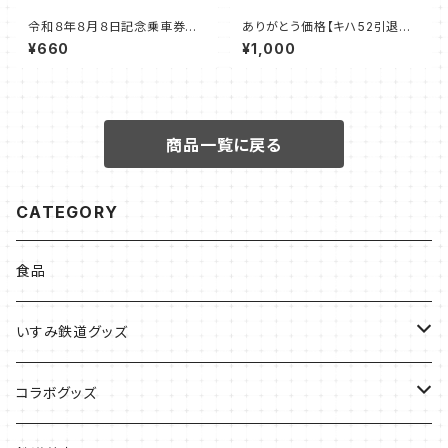
令和８年８月８日記念乗車券セ
ありがとう価格【キハ52引退記
ット【B】
念グッズ】キハ52アクスタキーチ
¥660
¥1,000
ェーン
商品一覧に戻る
CATEGORY
食品
いすみ鉄道グッズ
いすみ鉄道グッズ
コラボグッズ