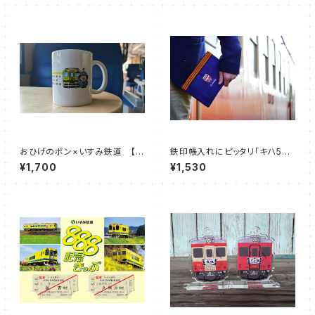
おひげのポン×いすみ鉄道 【マ
鉄印帳入れにピッタリ「キハ52
グカップ】
ポーチ」
¥1,700
¥1,530