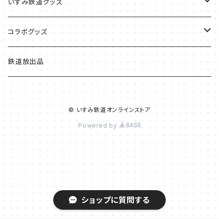
いすみ鉄道グッズ
いすみ鉄道グッズ
コラボグッズ
キハグッズ
始発ちゃんグッズ
鉄道放出品
第三セクターグッズ
© いすみ鉄道オンラインストア
い鉄クリエイター
Powered by
ショップに質問する