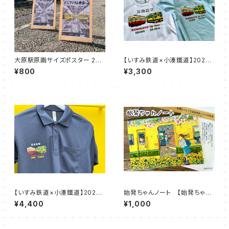
大原駅原画サイズポスター 2枚
【いすみ鉄道×小湊鐵道】2026
セット（始発ちゃんとのコラボグ
房総横断Tシャツ
¥800
¥3,300
ッズ）
【いすみ鉄道×小湊鐵道】2026
始発ちゃんノート 【始発ちゃん
房総横断ポロシャツ
×三省堂書店×いすみ鉄道 コ
¥4,400
¥1,000
ラボ企画】