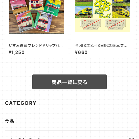
いすみ鉄道ブレンドドリップバッ
令和８年８月８日記念乗車券セ
グ 【キハ車両】（５袋セット）
ット【B】
¥1,250
¥660
商品一覧に戻る
CATEGORY
食品