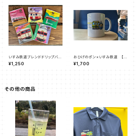
いすみ鉄道ブレンドドリップバッ
おひげのポン×いすみ鉄道 【マ
グ 【キハ車両】（５袋セット）
グカップ】
¥1,250
¥1,700
その他の商品