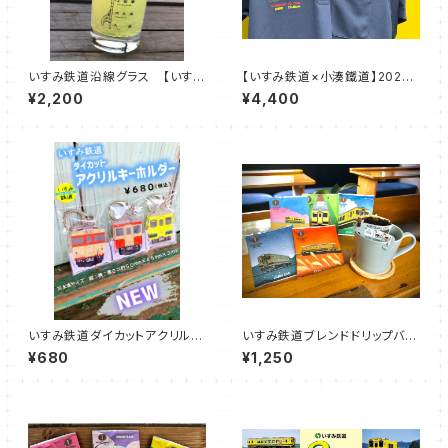
いすみ鉄道沿線グラス 【いす
【いすみ鉄道×小湊鐵道】2026
み 大原～上総中川】【大多
房総横断ポロシャツ
¥2,200
¥4,400
喜 城見ヶ丘～上総中野】
いすみ鉄道ダイカットアクリルキ
いすみ鉄道ブレンドドリップバッ
ーホルダー
グ【いすみ車両】（５袋セット）
¥680
¥1,250