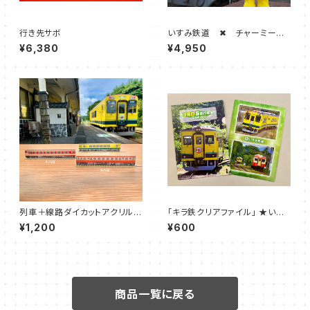
行き先サボ
いすみ鉄道 ✖ チャーミーち
ゃん （いすみ鉄道オリジナルカ
¥6,380
¥4,950
ラー）
列車＋線路ダイカットアクリル定
「キラ鉄クリアファイル」 ★いす
規セット
み鉄道オリジナル★
¥1,200
¥600
商品一覧に戻る