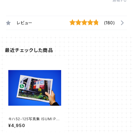
通報する
レビュー
(180)
最近チェックした商品
キハ52-125写真集 ISUMI PRI
DE vol.1
¥4,950