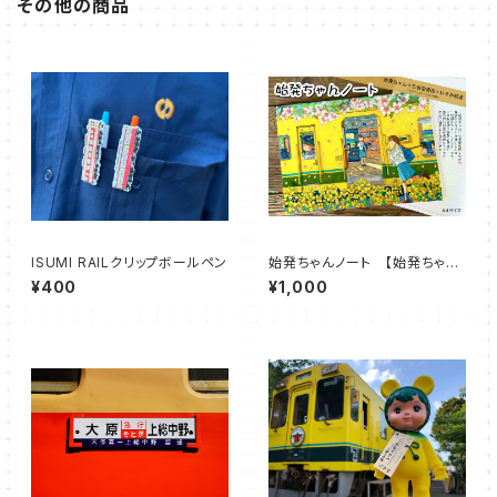
その他の商品
ISUMI RAILクリップボールペン
始発ちゃんノート 【始発ちゃん
×三省堂書店×いすみ鉄道 コ
¥400
¥1,000
ラボ企画】