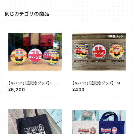
同じカテゴリの商品
【キハ52引退記念グッズ】ミニH
【キハ52引退記念グッズ】HM缶
M
バッジ
¥5,200
¥400