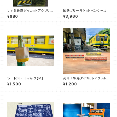
いすみ鉄道ダイカットアクリルキ
国鉄ブルーモケットペンケース
ーホルダー【 第二五之町踏切】
¥680
¥3,960
ツートントートバッグ【M】
列車＋線路ダイカットアクリル定
規セット
¥1,500
¥1,200