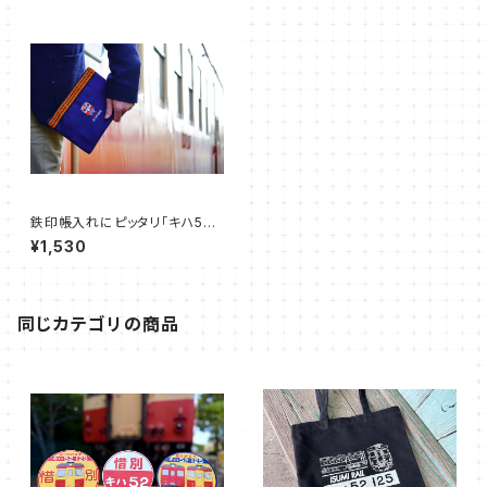
鉄印帳入れにピッタリ「キハ52
ポーチ」
¥1,530
同じカテゴリの商品