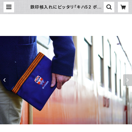
鉄印帳入れにピッタリ「キハ52 ポー
チ」 | いすみ鉄道オンラインストア