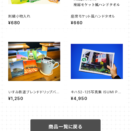
刺繍小物入れ
座席モケット風ハンドタオル
¥680
¥660
いすみ鉄道ブレンドドリップバッ
キハ52-125写真集 ISUMI PRI
グ【いすみ車両】（５袋セット）
DE vol.1
¥1,250
¥4,950
商品一覧に戻る