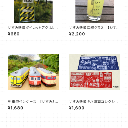
いすみ鉄道ダイカットアクリルキ
いすみ鉄道沿線グラス 【いす
ーホルダー【 第二五之町踏切】
み 大原～上総中川】【大多
¥680
¥2,200
喜 城見ヶ丘～上総中野】
列車型ペンケース 【いすみ35
いすみ鉄道キハ車両コレクショ
2 / キハ52-125 / キハ2
ンてぬぐい
¥1,680
¥1,600
8-2346）】