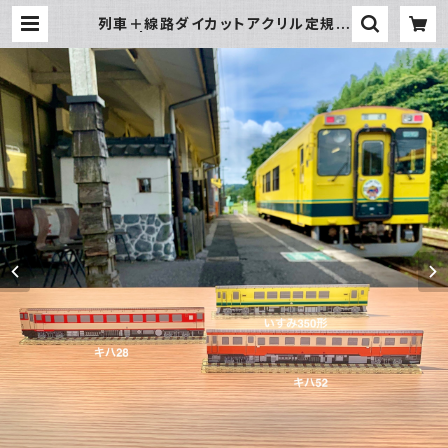
列車＋線路ダイカットアクリル定規セ
ット | いすみ鉄道オンラインストア