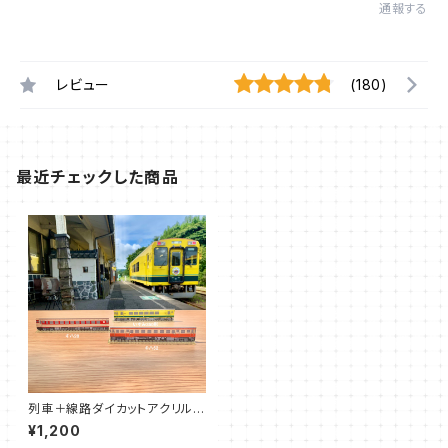
通報する
レビュー
(180)
最近チェックした商品
列車＋線路ダイカットアクリル定
規セット
¥1,200