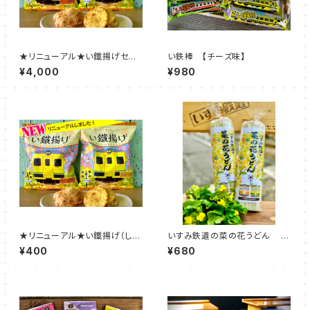
★リニューアル★い鐵揚げセット
い鉄棒 【チーズ味】
（しょうゆ味・カレー味）
¥4,000
¥980
★リニューアル★い鐵揚げ（しょ
いすみ鉄道の菜の花うどん
うゆ味・カレー味）
(250ｇ×２袋入)
¥400
¥680