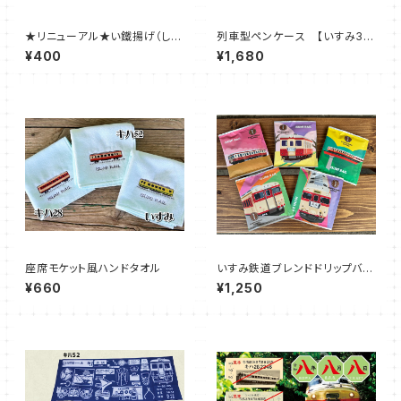
★リニューアル★い鐵揚げ（しょ
列車型ペンケース 【いすみ35
うゆ味・カレー味）
2 / キハ52-125 / キハ2
¥400
¥1,680
8-2346）】
座席モケット風ハンドタオル
いすみ鉄道ブレンドドリップバッ
グ 【キハ車両】（５袋セット）
¥660
¥1,250